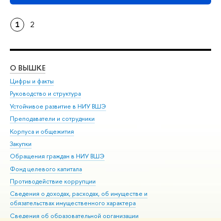
1
2
О ВЫШКЕ
ОБ
Цифры и факты
Ли
Руководство и структура
Дов
Устойчивое развитие в НИУ ВШЭ
Ол
Преподаватели и сотрудники
При
Корпуса и общежития
Вы
Закупки
При
Обращения граждан в НИУ ВШЭ
Ас
Фонд целевого капитала
До
Противодействие коррупции
Цен
Сведения о доходах, расходах, об имуществе и
Би
обязательствах имущественного характера
Об
Сведения об образовательной организации
Обр