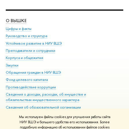
О ВЫШКЕ
ОБ
Цифры и факты
Ли
Руководство и структура
Дов
Устойчивое развитие в НИУ ВШЭ
Ол
Преподаватели и сотрудники
При
Корпуса и общежития
Вы
Закупки
При
Обращения граждан в НИУ ВШЭ
Ас
Фонд целевого капитала
До
Противодействие коррупции
Цен
Сведения о доходах, расходах, об имуществе и
Би
обязательствах имущественного характера
Об
Сведения об образовательной организации
Обр
Людям с ограниченными возможностями здоровья
Мы используем файлы cookies для улучшения работы сайта
Единая платежная страница
НИУ ВШЭ и большего удобства его использования. Более
подробную информацию об использовании файлов cookies