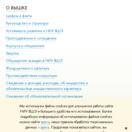
О ВЫШКЕ
ОБ
Цифры и факты
Ли
Руководство и структура
Дов
Устойчивое развитие в НИУ ВШЭ
Ол
Преподаватели и сотрудники
При
Корпуса и общежития
Вы
Закупки
При
Обращения граждан в НИУ ВШЭ
Ас
Фонд целевого капитала
До
Противодействие коррупции
Цен
Сведения о доходах, расходах, об имуществе и
Би
обязательствах имущественного характера
Об
Сведения об образовательной организации
Обр
Людям с ограниченными возможностями здоровья
Мы используем файлы cookies для улучшения работы сайта
Единая платежная страница
НИУ ВШЭ и большего удобства его использования. Более
подробную информацию об использовании файлов cookies
Работа в Вышке
можно найти
здесь
, наши правила обработки персональных
данных –
здесь
. Продолжая пользоваться сайтом, вы
✖