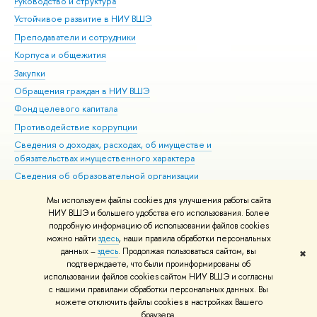
Руководство и структура
Дов
Устойчивое развитие в НИУ ВШЭ
Ол
Преподаватели и сотрудники
При
Корпуса и общежития
Вы
Закупки
При
Обращения граждан в НИУ ВШЭ
Ас
Фонд целевого капитала
До
Противодействие коррупции
Цен
Сведения о доходах, расходах, об имуществе и
Би
обязательствах имущественного характера
Об
Сведения об образовательной организации
Обр
Людям с ограниченными возможностями здоровья
Мы используем файлы cookies для улучшения работы сайта
Единая платежная страница
НИУ ВШЭ и большего удобства его использования. Более
подробную информацию об использовании файлов cookies
Работа в Вышке
можно найти
здесь
, наши правила обработки персональных
данных –
здесь
. Продолжая пользоваться сайтом, вы
✖
Редактору
подтверждаете, что были проинформированы об
© НИУ ВШЭ 1993–2026
Адреса и контакты
Условия использования
использовании файлов cookies сайтом НИУ ВШЭ и согласны
с нашими правилами обработки персональных данных. Вы
материалов
Политика конфиденциальности
Карта сайта
можете отключить файлы cookies в настройках Вашего
Шрифты HSE Sans и HSE Slab разработаны в
Школе дизайна НИУ ВШЭ
браузера.