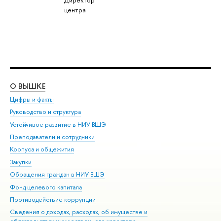
центра
О ВЫШКЕ
ОБ
Цифры и факты
Ли
Руководство и структура
Дов
Устойчивое развитие в НИУ ВШЭ
Ол
Преподаватели и сотрудники
При
Корпуса и общежития
Вы
Закупки
При
Обращения граждан в НИУ ВШЭ
Ас
Фонд целевого капитала
До
Противодействие коррупции
Цен
Сведения о доходах, расходах, об имуществе и
Би